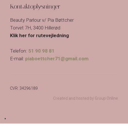
Kontaktoplysninger
Beauty Parlour v/ Pia Bøttcher
Torvet 7H, 3400 Hillerød
Klik her for rutevejledning
Telefon:
51 90 98 81
E-mail:
piaboettcher71@gmail.com
CVR​: 34296189
Created and hosted by Group Online