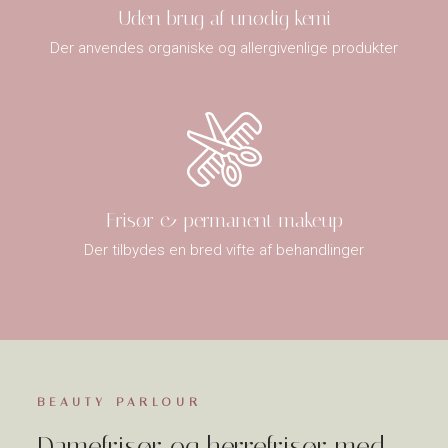
Uden brug af unødig kemi
Der anvendes organiske og allergivenlige produkter
Frisør & permanent makeup
Der tilbydes en bred vifte af behandlinger
BEAUTY PARLOUR
Damefrisør og herrefrisør med