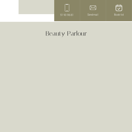
Send mail
Book tid
51 90 98 81
Beauty Parlour​