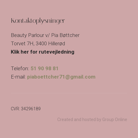
Kontaktoplysninger
Beauty Parlour v/ Pia Bøttcher
Torvet 7H, 3400 Hillerød
Klik her for rutevejledning
Telefon:
51 90 98 81
E-mail:
piaboettcher71@gmail.com
CVR​: 34296189
Created and hosted by Group Online