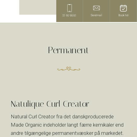
Send mail
Book tid
51 90 98 81
​Permanent
​Natulique Curl Creator
Natural Curl Creator fra det danskproducerede
Made Organic indeholder langt færre kemikaler end
andre tilgængelige permanentvæsker på markedet.